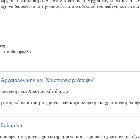
ωργίου Δ. Λαμπάκη (Γ.Λ.) στην Χριστιανική Αρχαιολογική Εταιρεία κ.λπ
τύχη να διασωθεί από την οικογένεια του αδελφού του Ιωάννη και να δια
στη.
ς στο ίδιο φύλλο
Αρχαιολογικήν και Χριστιανικήν άποψιν"
ολογικήν και Χριστιανικήν άποψιν"
η ιστορική υπόσταση της μονής υπό αρχαιολογική και χριστιανική άποψ
 Σαλαμίνα
ημιουργία της μονής, χαρακτηριζόμενη και ως μουσείο χριστιανικής τέχ