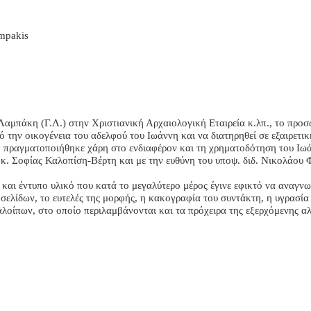
mpakis
αμπάκη (Γ.Λ.) στην Χριστιανική Αρχαιολογική Εταιρεία κ.λπ., το προσ
πό την οικογένεια του αδελφού του Ιωάννη και να διατηρηθεί σε εξαιρε
. πραγματοποιήθηκε χάρη στο ενδιαφέρον και τη χρηματοδότηση του Ιωά
κ. Σοφίας Καλοπίση-Βέρτη και με την ευθύνη του υποψ. διδ. Νικολάου 
 και έντυπο υλικό που κατά το μεγαλύτερο μέρος έγινε εφικτό να αναγνω
ελίδων, το ευτελές της μορφής, η κακογραφία του συντάκτη, η υγρασία 
λοίπων, στο οποίο περιλαμβάνονται και τα πρόχειρα της εξερχόμενης α