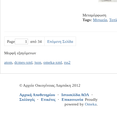
Μεταμόρφωση
Tags:
Μνημεία
,
Τοπί
Page
από 34
Επόμενη Σελίδα
Μορφή εξαγόμενων
atom
,
dcmes-xml
,
json
,
omeka-xml
,
rss2
© Αρχείο Οικογένειας Λαμπάκη 2012
Αρχική Αποθετηρίου
Ιστοσελίδα ΑΟΛ
Συλλογές
Ετικέτες
Επικοινωνία
Proudly
powered by
Omeka
.