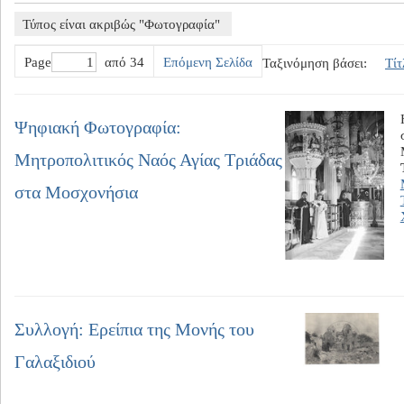
Τύπος είναι ακριβώς "Φωτογραφία"
Page
από 34
Επόμενη Σελίδα
Ταξινόμηση βάσει:
Τίτ
Ψηφιακή Φωτογραφία:
Μητροπολιτικός Ναός Αγίας Τριάδας
στα Μοσχονήσια
Συλλογή: Ερείπια της Μονής του
Γαλαξιδιού