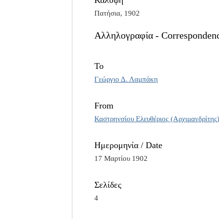
Κάλυψη
Πατήσια, 1902
Αλληλογραφία - Correspondenc
To
Γεώργιο Δ. Λαμπάκη
From
Καστρηνσίου Ελευθέριος (Αρχιμανδρίτης
Ημερομηνία / Date
17 Μαρτίου 1902
Σελίδες
4