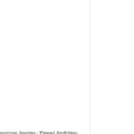
ικογένειας Λαμπάκη - Ψηφιακό Αποθετήριο
,