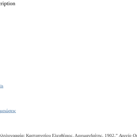
ription
is
μειώσεις
λληλογραφία: Καστρηνσίου Ελευθέριος, Αρχιμανδρίτης, 1902,”
Αρχείο Ο