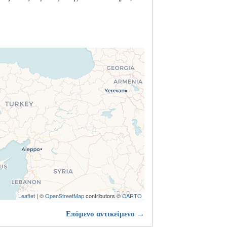
Leaflet
| ©
OpenStreetMap
contributors ©
CARTO
Επόμενο αντικείμενο →