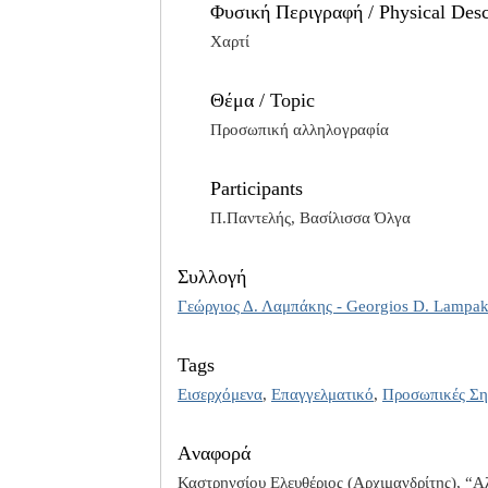
Φυσική Περιγραφή / Physical Desc
Χαρτί
Θέμα / Topic
Προσωπική αλληλογραφία
Participants
Π.Παντελής, Βασίλισσα Όλγα
Συλλογή
Γεώργιος Δ. Λαμπάκης - Georgios D. Lampak
Tags
Εισερχόμενα
,
Επαγγελματικό
,
Προσωπικές Ση
Aναφορά
Καστρηνσίου Ελευθέριος (Αρχιμανδρίτης), “Α