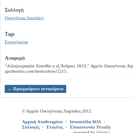
Συλλογή
Οικογένεια Λαμπάκη
Tags
Εισερχόμενα
Aναφορά
“Αλληλογραφία: Ευανθία η εξ Άνδρου, 1819,”
Αρχείο Οικογένειας Λα
apothetirio.com/items/show/2215
.
← Προηγούμενο αντικείμενο
© Αρχείο Οικογένειας Λαμπάκη 2012
Αρχική Αποθετηρίου
Ιστοσελίδα ΑΟΛ
Συλλογές
Ετικέτες
Επικοινωνία
Proudly
powered by
Omeka
.