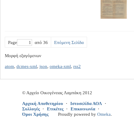
Page
από 36
Επόμενη Σελίδα
Μορφή εξαγόμενων
atom
,
dcmes-xml
,
json
,
omeka-xml
,
rss2
© Αρχείο Οικογένειας Λαμπάκη 2012
Αρχική Αποθετηρίου
Ιστοσελίδα ΑΟΛ
Συλλογές
Ετικέτες
Επικοινωνία
Όροι Χρήσης
Proudly powered by
Omeka
.