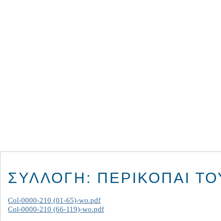
ΣΥΛΛΟΓΉ: ΠΕΡΙΚΟΠΑΊ ΤΟ
Col-0000-210 (01-65)-wo.pdf
Col-0000-210 (66-119)-wo.pdf