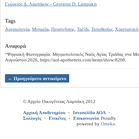
Γεώργιος Δ. Λαμπάκης - Georgios D. Lampakis
Tags
Αρχαιολογία
,
Μνημεία
,
Περιηγήσεις
,
Ταξίδι
,
Τοποθεσίες
,
Χριστιανική
Aναφορά
“Ψηφιακή Φωτογραφία: Μητροπολιτικός Ναός Αγίας Τριάδας στα Μ
Αυγούστου 2026,
https://aol-apothetirio.com/items/show/8208
.
← Προηγούμενο αντικείμενο
© Αρχείο Οικογένειας Λαμπάκη 2012
Αρχική Αποθετηρίου
Ιστοσελίδα ΑΟΛ
Συλλογές
Ετικέτες
Επικοινωνία
Proudly
powered by
Omeka
.