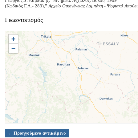
Γεώργιος Δ. Λαμπάκης, “Μνημεία: Αγχίαλος, Βόλου, 1909
(Κωδικός Γ.Λ.- 283),”
Αρχείο Οικογένειας Λαμπάκη - Ψηφιακό Αποθετ
Γεωεντοπισμός
+
−
← Προηγούμενο αντικείμενο