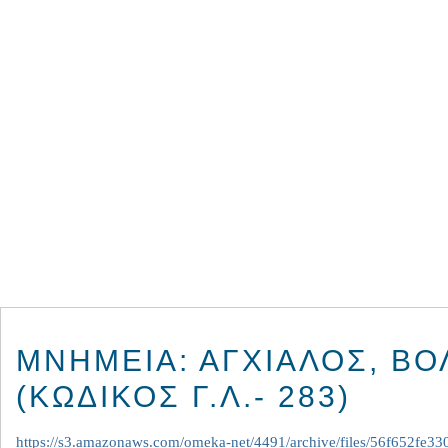
ΜΝΗΜΕΊΑ: ΑΓΧΊΑΛΟΣ, ΒΌ
(ΚΩΔΙΚΌΣ Γ.Λ.- 283)
https://s3.amazonaws.com/omeka-net/4491/archive/files/56f652fe