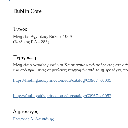
Dublin Core
Τίτλος
Μνημεία: Αγχίαλος, Βόλου, 1909
(Κωδικός Γ.Λ.- 283)
Περιγραφή
Μνημεία Αρχαιολογικού και Χριστιανικού ενδιαφέροντος στην Α
Καθαρό γραμμένες σημειώσεις επιγραφών από το ημερολόγιο, πο
https://findingaids.princeton.edu/catalog/C0967_c0005
https://findingaids.princeton.edu/catalog/C0967_c0052
Δημιουργός
Γεώργιος Δ. Λαμπάκης