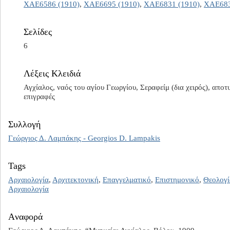
ΧΑΕ6586 (1910)
,
ΧΑΕ6695 (1910)
,
ΧΑΕ6831 (1910)
,
ΧΑΕ683
Σελίδες
6
Λέξεις Κλειδιά
Αγχίαλος, ναός του αγίου Γεωργίου, Σεραφείμ (δια χειρός), απο
επιγραφές
Συλλογή
Γεώργιος Δ. Λαμπάκης - Georgios D. Lampakis
Tags
Αρχαιολογία
,
Αρχιτεκτονική
,
Επαγγελματικό
,
Επιστημονικό
,
Θεολογί
Αρχαιολογία
Aναφορά